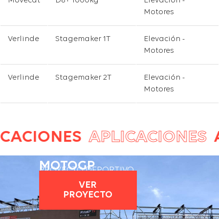
Movecat
D8+ 1000kg
Elevación -
Motores
Verlinde
Stagemaker 1T
Elevación -
Motores
Verlinde
Stagemaker 2T
Elevación -
Motores
CIONES
APLICACIONES
AP
MOTOGP
PROYECTO DEPORTIVO
VER
PROYECTO