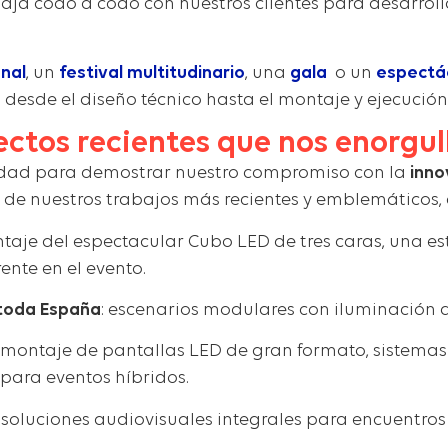
baja codo a codo con nuestros clientes para desarrol
nal
, un
festival multitudinario
, una
gala
o un
espectác
desde el diseño técnico hasta el montaje y ejecución 
ectos recientes que nos enorgul
dad para demostrar nuestro compromiso con la
inno
 de nuestros trabajos más recientes y emblemáticos,
ntaje del espectacular Cubo LED de tres caras, una e
ente en el evento.
 toda España
: escenarios modulares con iluminación 
: montaje de pantallas LED de gran formato, sistemas 
para eventos híbridos.
: soluciones audiovisuales integrales para encuentros