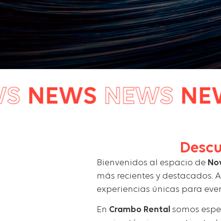
NEWS
NEWS
NEWS
Descu
Bienvenidos al espacio de
No
más recientes y destacados. 
experiencias únicas para even
En
Crambo Rental
somos espec