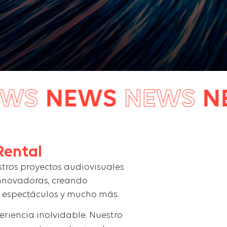
NEWS
NEWS
NEW
Rental
tros proyectos audiovisuales
innovadoras, creando
s, espectáculos y mucho más.
riencia inolvidable. Nuestro